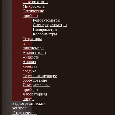
электрохимии
Микроскопы
Оптические
приборы
Рефрактометры
Спектрофотометры
Поляриметры
Колориметры
Титраторы
и
плотномеры
Анализаторы
жидкости
Анализ
качества
воздуха
Термостатирующее
оборудование
Измерительные
приборы
Лабораторная
посуда
Радиографический
контроль
Геодезическое