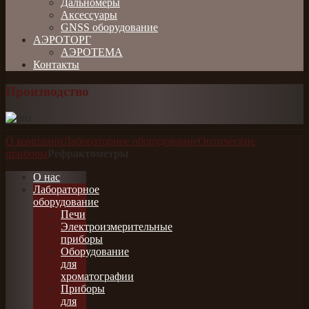
Дальномеры
Аксессуары
GNSS оборудование
АЭРОТОРГ
АЭРОТЕМА
Контакты
Производство
О компании
Лабораторное оборудование
Оптические
приборы
Рефрактометры
О нас
Лабораторное
оборудование
Печи
Электроизмерительные
приборы
Оборудование
для
хроматографии
Приборы
для